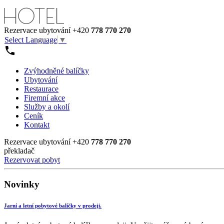
Rezervace ubytování
+420
778 770 270
Select Language
▼
Zvýhodněné balíčky
Ubytování
Restaurace
Firemní akce
Služby a okolí
Ceník
Kontakt
Rezervace ubytování
+420
778 770 270
překladač
Rezervovat pobyt
Novinky
Jarní a letní pobytové balíčky v prodeji.