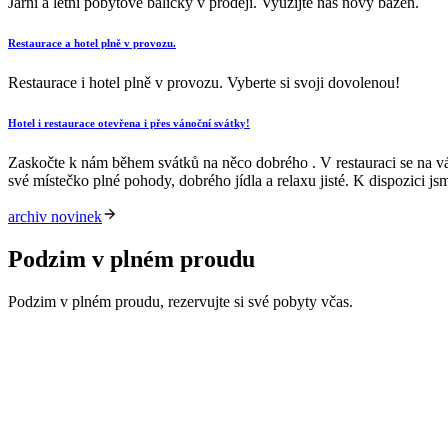
Jarní a letní pobytové balíčky v prodeji. Využijte náš nový bazén.
Restaurace a hotel plně v provozu.
Restaurace i hotel plně v provozu. Vyberte si svoji dovolenou!
Hotel i restaurace otevřena i přes vánoční svátky!
Zaskočte k nám během svátků na něco dobrého . V restauraci se na vá
své místečko plné pohody, dobrého jídla a relaxu jisté. K dispozici js
archiv novinek
Podzim v plném proudu
Podzim v plném proudu, rezervujte si své pobyty včas.