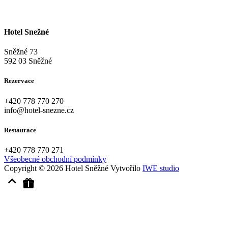
Hotel Snežné
Sněžné 73
592 03 Sněžné
Rezervace
+420
778 770 270
info@hotel-snezne.cz
Restaurace
+420
778 770 271
Všeobecné obchodní podmínky
Copyright © 2026 Hotel Sněžné
Vytvořilo
IWE studio