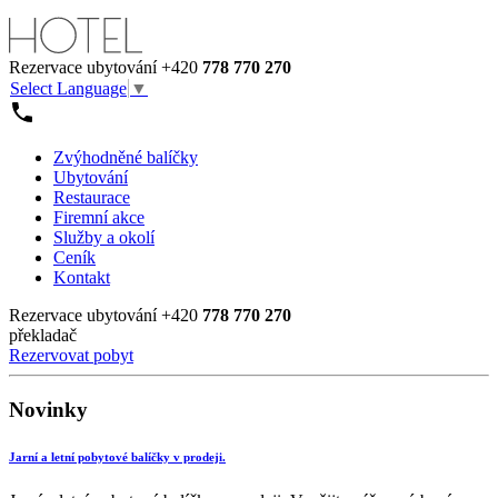
Rezervace ubytování
+420
778 770 270
Select Language
▼
Zvýhodněné balíčky
Ubytování
Restaurace
Firemní akce
Služby a okolí
Ceník
Kontakt
Rezervace ubytování
+420
778 770 270
překladač
Rezervovat pobyt
Novinky
Jarní a letní pobytové balíčky v prodeji.