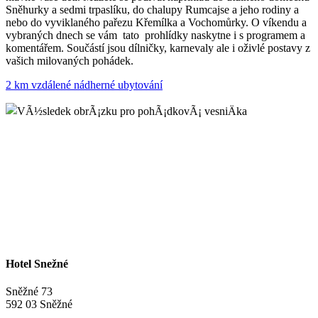
Sněhurky a sedmi trpaslíku, do chalupy Rumcajse a jeho rodiny a
nebo do vyviklaného pařezu Křemílka a Vochomůrky. O víkendu a
vybraných dnech se vám tato prohlídky naskytne i s programem a
komentářem. Součástí jsou dílničky, karnevaly ale i oživlé postavy z
vašich milovaných pohádek.
2 km vzdálené nádherné ubytování
Hotel Snežné
Sněžné 73
592 03 Sněžné