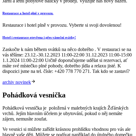
Jarní a letní pobytové balíčky v prodeji. Využijte náš nový bazén.
Restaurace a hotel plně v provozu.
Restaurace i hotel plně v provozu. Vyberte si svoji dovolenou!
Hotel i restaurace otevřena i přes vánoční svátky!
Zaskočte k nám během svátků na něco dobrého . V restauraci se na
vás těšíme: 23.12.-30.12.2023 11:00-22:00 31.12.2023 11:00-15:00
1.1.2024 11:00-22:00 Určitě doporučujeme udělat si rezervaci, ať
máte své místečko plné pohody, dobrého jídla a relaxu jisté. K
dispozici jsme na tel. čísle: +420 778 770 271. Tak kdo se zastaví?
archiv novinek
Pohádková vesnička
Pohádková vesnička je položená v malebných krajích Žďárských
vrchů. Jejím hlavním účelem je ubytování, pokud o něj nemáte
zájem, nemusíte zoufat.
Ve vesnici si můžete zařídit krásnou prohlídku vhodnou pro vás ale
hlavně vaše děti. Můžete se podívat například do útulného domečku